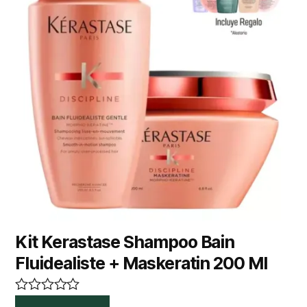
Kit Kerastase Shampoo Bain
Fluidealiste + Maskeratin 200 Ml
R