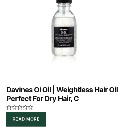
Davines Oi Oil | Weightless Hair Oil
Perfect For Dry Hair, C
R
READ MORE
a
t