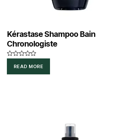
Kérastase Shampoo Bain
Chronologiste
R
READ MORE
a
t
e
d
0
o
u
t
o
f
5