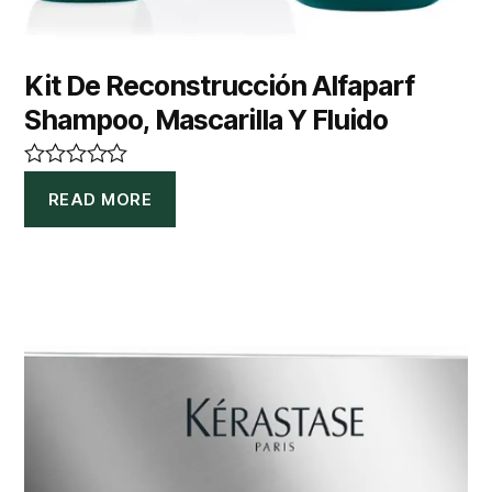
Kit De Reconstrucción Alfaparf
Shampoo, Mascarilla Y Fluido
R
READ MORE
a
t
e
d
0
o
u
t
o
f
5